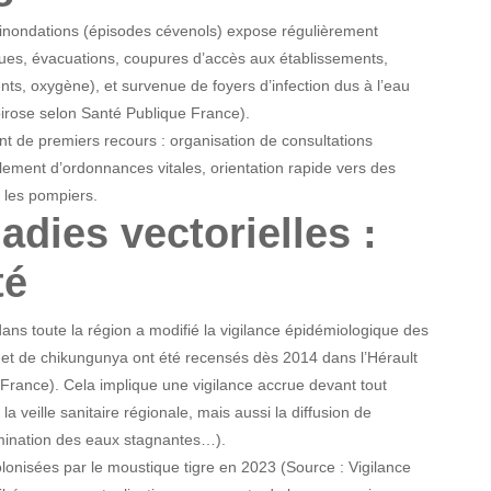
s inondations (épisodes cévenols) expose régulièrement
crues, évacuations, coupures d’accès aux établissements,
ts, oxygène), et survenue de foyers d’infection dus à l’eau
spirose selon Santé Publique France).
ent de premiers recours : organisation de consultations
llement d’ordonnances vitales, orientation rapide vers des
 les pompiers.
dies vectorielles :
té
dans toute la région a modifié la vigilance épidémiologique des
et de chikungunya ont été recensés dès 2014 dans l’Hérault
France). Cela implique une vigilance accrue devant tout
a veille sanitaire régionale, mais aussi la diffusion de
imination des eaux stagnantes…).
onisées par le moustique tigre en 2023 (Source : Vigilance