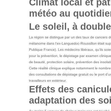
Climat local et pat
météo au quotidie
Le soleil, à doubl
La région se distingue par un des taux de cancers de
mélanome dans l’ex-Languedoc-Roussillon était sup
Publique France). Les médecins libéraux, qu’ils soie
pour la prévention, le dépistage par examen clinique,
de beauté, protection solaire, prévention des insolat
Cette réalité clinique explique notamment le nomb
des consultations de dépistage gratuit ou le port d’u
travailleurs en extérieur.
Effets des canicule
adaptation des so
Au moins 5 vagues de chaleur majeures ont touché l