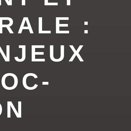
RALE :
ENJEUX
OC-
ON