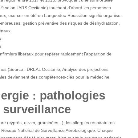
19 selon l’ARS Occitanie) touchant d’abord les personnes
aux, exercer en été en Languedoc-Roussillon signifie organiser
nombreuses, gestion préventive des risques de déshydratation,
rénaux.
 :
e
nfirmiers libéraux pour repérer rapidement l’apparition de
mes (Source : DREAL Occitanie, Analyse des projections
 locales deviennent des compétences-clés pour la médecine
lergie : pathologies
 surveillance
lore (cyprès, olivier, graminées...), les allergies respiratoires
le Réseau National de Surveillance Aérobiologique. Chaque
que commence dès février-mars, bien avant la moyenne nationale.