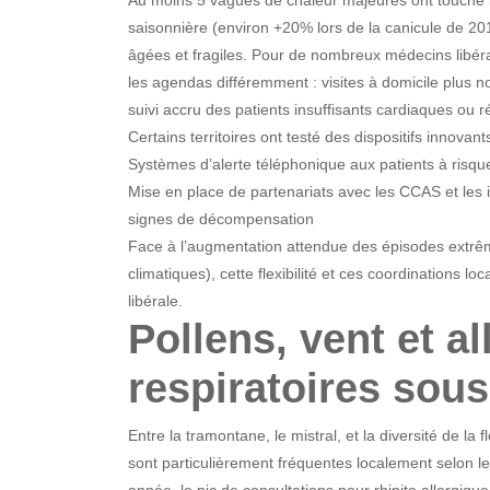
saisonnière (environ +20% lors de la canicule de 20
âgées et fragiles. Pour de nombreux médecins libér
les agendas différemment : visites à domicile plus 
suivi accru des patients insuffisants cardiaques ou 
Certains territoires ont testé des dispositifs innovants
Systèmes d’alerte téléphonique aux patients à risqu
Mise en place de partenariats avec les CCAS et les i
signes de décompensation
Face à l’augmentation attendue des épisodes extrê
climatiques), cette flexibilité et ces coordinations
libérale.
Pollens, vent et al
respiratoires sous
Entre la tramontane, le mistral, et la diversité de la f
sont particulièrement fréquentes localement selon 
année, le pic de consultations pour rhinite allergi