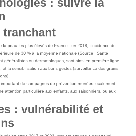
hologies : suivre la
n
e tranchant
 la peau les plus élevés de France : en 2018, l’incidence du
érieure de 30 % à la moyenne nationale (Source : Santé
nt généralistes ou dermatologues, sont ainsi en première ligne
 et la sensibilisation aux bons gestes (surveillance des grains
ions).
re important de campagnes de prévention menées localement,
ne attention particulière aux enfants, aux saisonniers, ou aux
s : vulnérabilité et
ins
a région entre 2017 et 2023, provoquant une surmortalité