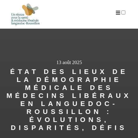
PUBLICATIONS
13 août 2025
ÉTAT DES LIEUX DE
LA DÉMOGRAPHIE
MÉDICALE DES
MÉDECINS LIBÉRAUX
EN LANGUEDOC-
ROUSSILLON :
ÉVOLUTIONS,
DISPARITÉS, DÉFIS